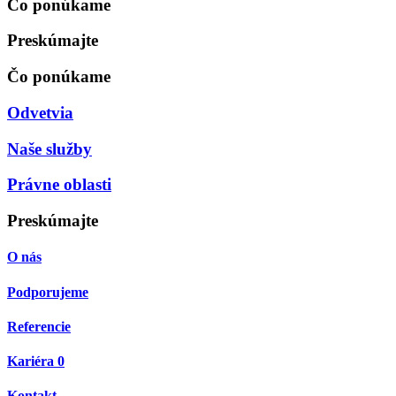
Čo ponúkame
Preskúmajte
Čo ponúkame
Odvetvia
Naše služby
Právne oblasti
Preskúmajte
O nás
Podporujeme
Referencie
Kariéra
0
Kontakt