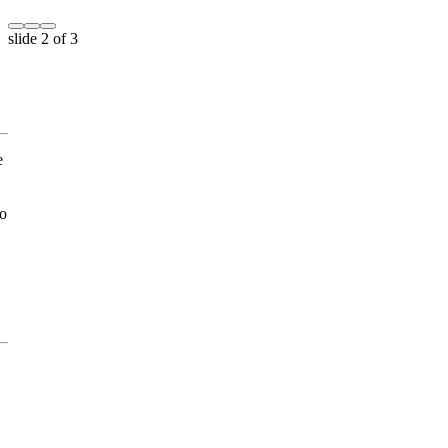
slide
2
of 3
e
ko