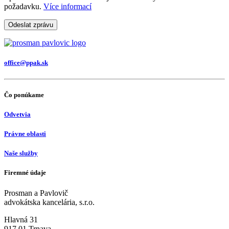
požadavku.
Více informací
Odeslat zprávu
office@ppak.sk
Čo ponúkame
Odvetvia
Právne oblasti
Naše služby
Firemné údaje
Prosman a Pavlovič
advokátska kancelária, s.r.o.
Hlavná 31
917 01 Trnava