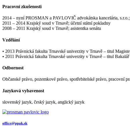
Pracovní zkušenosti
2014 – nyní PROSMAN a PAVLOVIČ advokátska kancelária, s.r.o.;
2011 – 2014 Krajský soud v Trnavě; účetní státní pokladny
2008 – 2011 Krajský soud v Trnavě; asistentka senátu
Vzdělání
• 2013 Právnická fakulta Trnavské univerzity v Trnavě – titul Magiste
• 2011 Právnická fakulta Trnavské univerzity v Trnavě – titul Bakalář
Odbornost
Občanské právo, pozemkové právo, spotřebitelské právo, pracovní p
Jazyková vybavenost
slovenský jazyk, český jazyk, anglický jazyk
office@ppak.sk