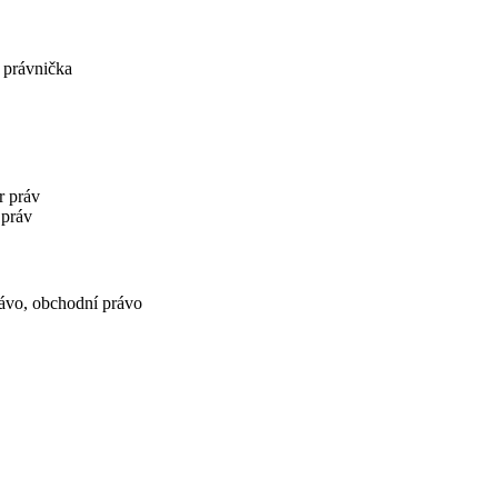
 právnička
r práv
 práv
rávo, obchodní právo