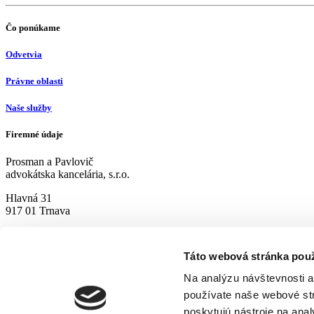
Čo ponúkame
Odvetvia
Právne oblasti
Naše služby
Firemné údaje
Prosman a Pavlovič
advokátska kancelária, s.r.o.
Hlavná 31
917 01 Trnava
Podstránky
Táto webová stránka pou
Domov
O nás
Podporujeme
Na analýzu návštevnosti a
Referencie
Kariéra
Kontakt
používate naše webové str
Sledujte nás
poskytujú nástroje na ana