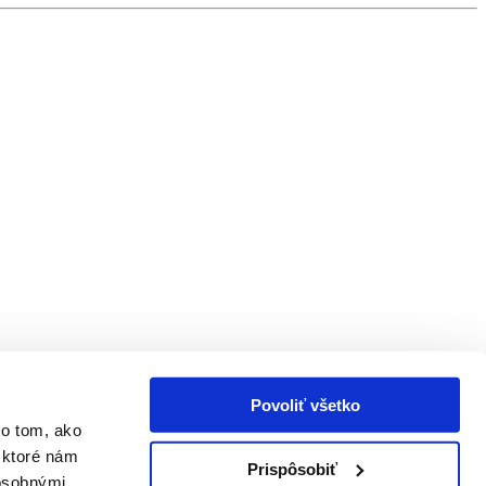
Povoliť všetko
 o tom, ako
 ktoré nám
Prispôsobiť
 osobnými