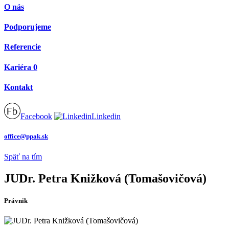
O nás
Podporujeme
Referencie
Kariéra
0
Kontakt
Facebook
Linkedin
office@ppak.sk
Späť na tím
JUDr. Petra Knižková (Tomašovičová)
Právnik